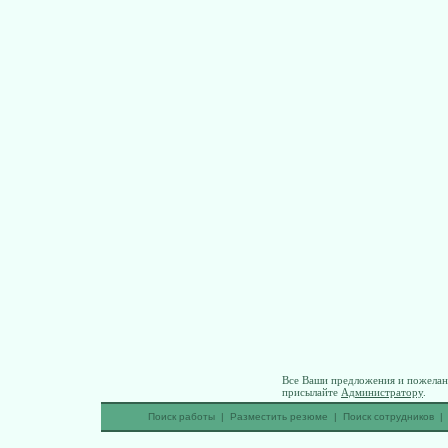
Все Ваши предложения и пожелани
присылайте
Администратору
.
Поиск работы
|
Разместить резюме
|
Поиск сотрудников