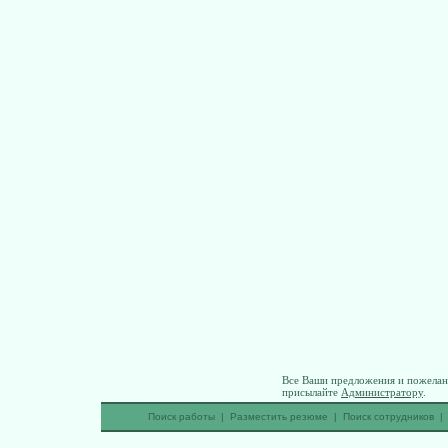
Все Ваши предложения и пожелани
присылайте
Администратору
.
Поиск работы
|
Разместить резюме
|
Поиск сотрудников