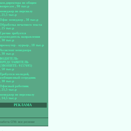
зам.директора по общим
вопросам
, 90 тыс.р
менеджер по персналу
, 21,5 тыс.р
Офис менеджер
, 30 тыс.р
Обработка печатного текста
, 25 тыс.р
Срочно требуется
руководитель направления
, 30 тыс.р
промоутер - курьер
, 18 тыс.р
Ассистент менеджера
, 30 тыс.р
ВОДИТЕЛЬ-
ПРЕДСТАВИТЕЛЬ
(ЗВОНИТЕ: 9157695)
, 50 тыс.р
Требуется молодой,
амбициозный сотрудник
, 30 тыс.р
Офисный работник
, 21,5 тыс.р
менеджер по персоналу
, 14,5 тыс.р
РЕКЛАМА
работа СПб: все резюме