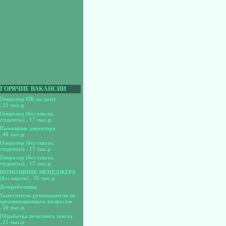
ГОРЯЧИЕ ВАКАНСИИ
Оператор ПК на дому
, 25 тыс.р
Оператор (без опыта,
студенты)
, 17 тыс.р
Помощник директора
, 40 тыс.р
Оператор (без опыта,
студенты)
, 17 тыс.р
Оператор (без опыта,
студенты)
, 17 тыс.р
ПОМОЩНИК МЕНЕДЖЕРА
(без опыта)
, 35 тыс.р
Домработница
Заместитель руководителя по
организационным вопросам
, 50 тыс.р
Обработка печатного текста
, 25 тыс.р