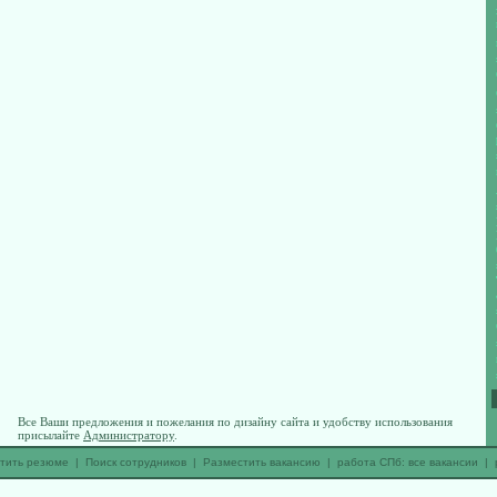
Все Ваши предложения и пожелания по дизайну сайта и удобству использования
присылайте
Администратору
.
тить резюме
|
Поиск сотрудников
|
Разместить вакансию
|
работа СПб: все вакансии
|