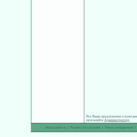
Все Ваши предложения и пожелани
присылайте
Администратору
.
Поиск работы
|
Разместить резюме
|
Поиск сотрудников